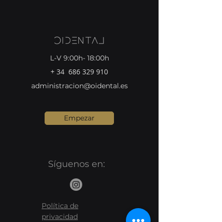
L-V 9:00h- 18:00h
+ 34
686 329 910
administracion@oidental.es
Empezar
Síguenos en:
Política de
privacidad